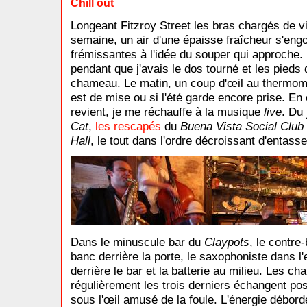
Chill out
Longeant Fitzroy Street les bras chargés de vic
semaine, un air d'une épaisse fraîcheur s'eng
frémissantes à l'idée du souper qui approche.
pendant que j'avais le dos tourné et les pieds
chameau. Le matin, un coup d'œil au thermomè
est de mise ou si l'été garde encore prise. En
revient, je me réchauffe à la musique
live
. Du
Cat
,
les rescapés
du
Buena Vista Social Club
Hall
, le tout dans l'ordre décroissant d'entas
Dans le minuscule bar du
Claypots
, le contre
banc derrière la porte, le saxophoniste dans l'e
derrière le bar et la batterie au milieu. Les c
régulièrement les trois derniers échangent pos
sous l'œil amusé de la foule. L'énergie débord