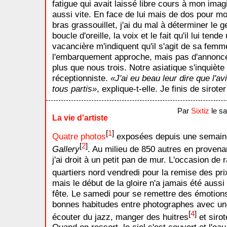
fatigue qui avait laissé libre cours à mon imagi
aussi vite. En face de lui mais de dos pour mo
bras grassouillet, j'ai du mal à déterminer le 
boucle d'oreille, la voix et le fait qu'il lui te
vacancière m'indiquent qu'il s'agit de sa femm
l'embarquement approche, mais pas d'annonc
plus que nous trois. Notre asiatique s'inquiète
réceptionniste.
J'ai eu beau leur dire que l'avi
tous partis
, explique-t-elle. Je finis de siro
Par
Sixtiz
le sa
La vie d'artiste
[
1
]
Quatre photos
exposées depuis une semain
[
2
]
Gallery
. Au milieu de 850 autres en proven
j'ai droit à un petit pan de mur. L'occasion d
quartiers nord vendredi pour la remise des prix
mais le début de la gloire n'a jamais été aussi 
fête. Le samedi pour se remettre des émotions 
bonnes habitudes entre photographes avec un
[
4
]
écouter du jazz, manger des huitres
et siro