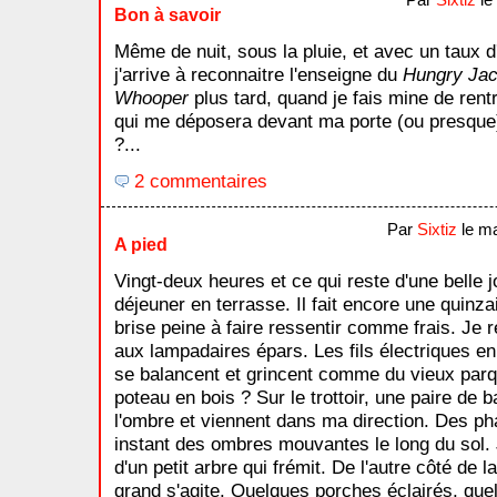
Par
Sixtiz
le 
Bon à savoir
Même de nuit, sous la pluie, et avec un taux d
j'arrive à reconnaitre l'enseigne du
Hungry Ja
Whooper
plus tard, quand je fais mine de rent
qui me déposera devant ma porte (ou presque
?...
2 commentaires
Par
Sixtiz
le ma
A pied
Vingt-deux heures et ce qui reste d'une belle 
déjeuner en terrasse. Il fait encore une quinz
brise peine à faire ressentir comme frais. Je
aux lampadaires épars. Les fils électriques e
se balancent et grincent comme du vieux parqu
poteau en bois ? Sur le trottoir, une paire de 
l'ombre et viennent dans ma direction. Des pha
instant des ombres mouvantes le long du sol.
d'un petit arbre qui frémit. De l'autre côté de 
grand s'agite. Quelques porches éclairés, que