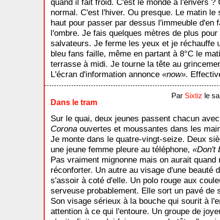
quand il fait froid. C'est le monde à l'envers ? C
normal. C'est l'hiver. Ou presque. Le matin le
haut pour passer par dessus l'immeuble d'en fa
l'ombre. Je fais quelques mètres de plus pour
salvateurs. Je ferme les yeux et je réchauffe u
bleu fans faille, même en partant à 8°C le mat
terrasse à midi. Je tourne la tête au grincemen
L'écran d'information annonce
now
. Effecti
Par
Sixtiz
le sa
Dans le tram
Sur le quai, deux jeunes passent chacun avec 
Corona
ouvertes et moussantes dans les mains
Je monte dans le quatre-vingt-seize. Deux siè
une jeune femme pleure au téléphone,
Don't b
Pas vraiment mignonne mais on aurait quand
réconforter. Un autre au visage d'une beauté 
s'assoir à coté d'elle. Un polo rouge aux coul
serveuse probablement. Elle sort un pavé de 
Son visage sérieux à la bouche qui sourit à l
attention à ce qui l'entoure. Un groupe de joy