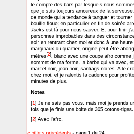
le compte des bars par lesquels nous sommes 
que je suis toujours amoureux de la serveuse
ce monde qui a tendance à tanguer et tourner
bouille floue; en particulier en fin de soirée 
Jacks
est là pour nous sauver. Et pour finir j'
personnes improbables dans des circonstances
soir en rentrant chez moi et donc à une heure
marginaux du quartier, origine peut-être abori
[
2
]
mètres
, blanc avec une coupe afro comme j
sommet de ma forme, la barbe qui va avec, et
marcel noir, jean noir, santiags noires. A le cr
chez moi, et je ralentis la cadence pour profit
minutes de plus.
Notes
[
1
] Je ne sais pas vous, mais moi je prends 
fois que je finis une boite de 365 cotons-tiges.
[
2
] Avec l'afro.
« billets précédents
- page 1 de 24