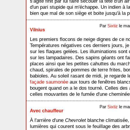
s'agite finit par lui faire secouer la tête d'un a
d'un pari stupide qui m'échappe. Un indien à la
bien que mal de son siège et boite jusqu'à la p
Par
Sixtiz
le ma
Vilnius
Les premiers flocons de neige dignes de ce nom
Températures négatives ces derniers jours, je
sur les flaques gelées. Les illuminations sont 
sur les lampadaires. Des sapins géants ont fait
places ainsi que les petites cahuttes du marc
chaud, spirales de pommes de terre frites, bo
babioles. Au soleil rasant de midi, je regarde
façade saumonée
aux tours de fenêtres blanc
bougent quand on a le dos tourné. Celles des a
celles mouvantes de le fumée d'une cheminée 
Par
Sixtiz
le ma
Avec chauffeur
À l'arrière d'une
Chevrolet
blanche climatisée,
lumières qui courent sous le feuillage des arb