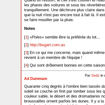
Quand on ressort, le ciel s'est couvert et l'eau
les phares des voitures et sous les réverbère
tranquillement. Une déchirure plus claire dans
que la nuit n'est pas encore tout à fait là. Il 
se faire mouiller par la pluie.
Notes
[
1
]
Poles
semble être la préférée du lot...
[
2
]
http://bsgart.com.au
[
3
] En ce qui me concerne, mais quand même 
revient à un membre de l'équipe !
[
4
] Qui sont drôlement bonnes en cette saison.
Par
Sixtiz
le 
Ad Dammam
Quarante cinq degrés à l'ombre bien tassés da
soleil se couche on finit par tomber sous les q
couleur sable, le désert et des dromadaires n
broussailles ornent parfois les dunes. Il y a la