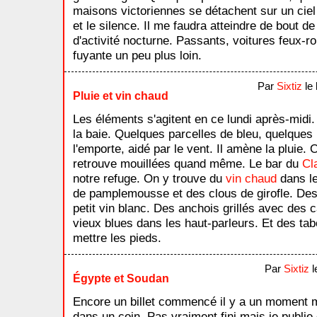
maisons victoriennes se détachent sur un ciel 
et le silence. Il me faudra atteindre de bout d
d'activité nocturne. Passants, voitures feux-
fuyante un peu plus loin.
Par
Sixtiz
le 
Pluie et vin chaud
Les éléments s'agitent en ce lundi après-midi. 
la baie. Quelques parcelles de bleu, quelques 
l'emporte, aidé par le vent. Il amène la pluie.
retrouve mouillées quand même. Le bar du
Cl
notre refuge. On y trouve du
vin chaud
dans le
de pamplemousse et des clous de girofle. De
petit vin blanc. Des anchois grillés avec des
vieux blues dans les haut-parleurs. Et des ta
mettre les pieds.
Par
Sixtiz
l
Égypte et Soudan
Encore un billet commencé il y a un moment ma
dans un coin. Pas vraiment fini mais je publie