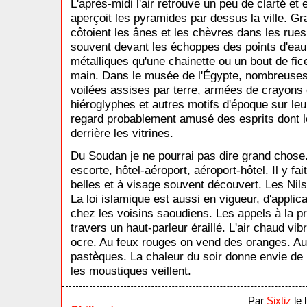
L'après-midi l'air retrouve un peu de clarté et 
aperçoit les pyramides par dessus la ville. Gr
côtoient les ânes et les chèvres dans les rues 
souvent devant les échoppes des points d'eau 
métalliques qu'une chainette ou un bout de fic
main. Dans le musée de l'Égypte, nombreuses s
voilées assises par terre, armées de crayons
hiéroglyphes et autres motifs d'époque sur leu
regard probablement amusé des esprits dont 
derrière les vitrines.
Du Soudan je ne pourrai pas dire grand chose.
escorte, hôtel-aéroport, aéroport-hôtel. Il y f
belles et à visage souvent découvert. Les Nils
La loi islamique est aussi en vigueur, d'applic
chez les voisins saoudiens. Les appels à la p
travers un haut-parleur éraillé. L'air chaud vi
ocre. Au feux rouges on vend des oranges. Au
pastèques. La chaleur du soir donne envie de 
les moustiques veillent.
Par
Sixtiz
le 